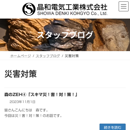
コ
ナ
ン
ビ
テ
ゲ
ン
ー
ツ
シ
へ
ョ
スタッフブログ
ス
ン
キ
に
ッ
移
プ
動
ホームページ
スタッフブログ
災害対策
災害対策
森のZEH④「スキマ災！害！対！策！」
2023年11月1日
皆さんこんにちは 森です。
今回は災！害！対！策！のお話です。
続きを読む