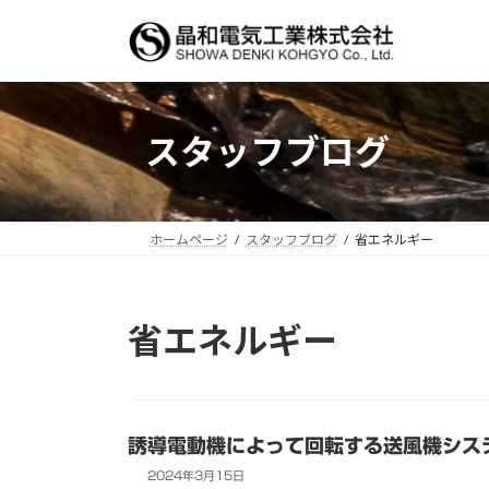
コ
ナ
ン
ビ
テ
ゲ
ン
ー
ツ
シ
スタッフブログ
へ
ョ
ス
ン
キ
に
ッ
移
ホームページ
スタッフブログ
省エネルギー
プ
動
省エネルギー
誘導電動機によって回転する送風機シス
2024年3月15日