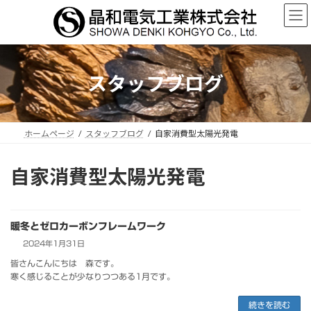
コ
ナ
ン
ビ
テ
ゲ
ン
ー
ツ
シ
へ
ョ
スタッフブログ
ス
ン
キ
に
ッ
移
プ
動
ホームページ
スタッフブログ
自家消費型太陽光発電
自家消費型太陽光発電
暖冬とゼロカーボンフレームワーク
2024年1月31日
皆さんこんにちは 森です。
寒く感じることが少なりつつある1月です。
続きを読む