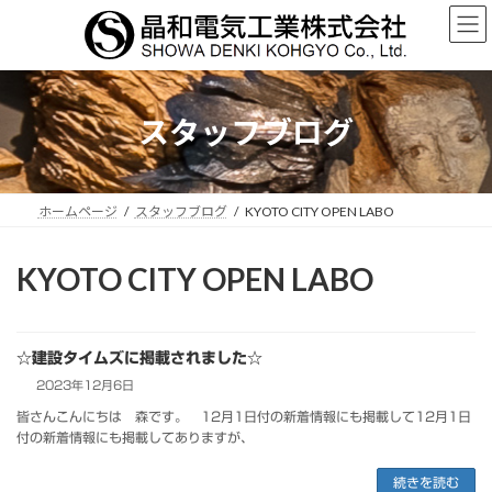
コ
ナ
ン
ビ
テ
ゲ
ン
ー
ツ
シ
へ
ョ
スタッフブログ
ス
ン
キ
に
ッ
移
プ
動
ホームページ
スタッフブログ
KYOTO CITY OPEN LABO
KYOTO CITY OPEN LABO
☆建設タイムズに掲載されました☆
2023年12月6日
皆さんこんにちは 森です。 12月1日付の新着情報にも掲載して12月1日
付の新着情報にも掲載してありますが、
続きを読む