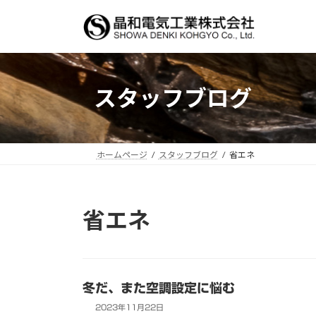
コ
ナ
ン
ビ
テ
ゲ
ン
ー
ツ
シ
スタッフブログ
へ
ョ
ス
ン
キ
に
ッ
移
ホームページ
スタッフブログ
省エネ
プ
動
省エネ
冬だ、また空調設定に悩む
2023年11月22日