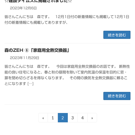
☆建設タイムズに掲載されました☆
2023年12月6日
皆さんこんにちは 森です。 12月1日付の新着情報にも掲載して12月1日
付の新着情報にも掲載してありますが、
続きを読む
森のZEH ⑥「家庭用全熱交換器」
2023年11月29日
皆さんこんにちは 森です。 今回は家庭用全熱交換器のお話です。 断熱性
能の良い住宅になると、春と秋の昼間を除いて室内気温の保温を目的に窓・
扉を閉め切らざるを得なくなります。 その間の換気を全熱交換器に頼るこ
とになります […]
続きを読む
投
«
1
2
3
4
»
固
固
固
固
定
定
定
定
稿
ペ
ペ
ペ
ペ