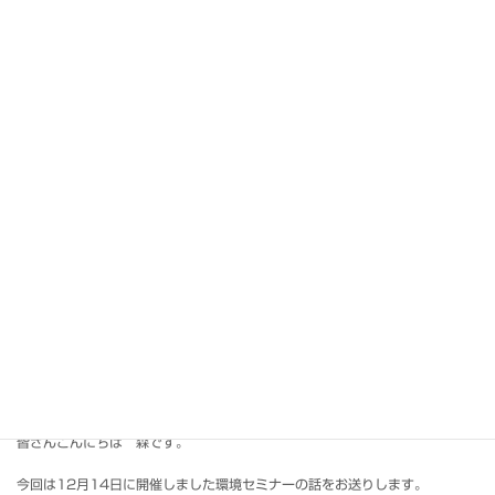
皆さんこんにちは 森です。
晶和電気工業が本日で50周年を迎えました。50年ですよ、はい。
続きを読む
森のZEH⑧「地盤かたくて」
2024年1月11日
新年あけましておめでとうございます。2024年早々天災や事故などで困難
に直面している皆様にお見舞い申し上げます。 新年一発目はなんと、曜日を
間違えて投稿です。 元日は京都でもかなり大きな横揺れに見舞われ、私が住
んでいる地 […]
続きを読む
2023年最後の…愚痴(滝汗)
2023年12月27日
皆さんこんにちは 森です。
今回は12月14日に開催しました環境セミナーの話をお送りします。