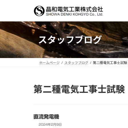
コ
ナ
ン
ビ
テ
ゲ
ン
ー
ツ
シ
スタッフブログ
へ
ョ
ス
ン
キ
に
ッ
移
ホームページ
スタッフブログ
第二種電気工事士試験
プ
動
第二種電気工事士試験
直流発電機
2024年2月9日